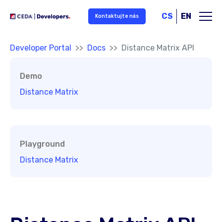
Přeskočit na hlavní obsah
CS
EN
Kontaktujte nás
Jsi tady:
Developer Portal
Docs
Distance Matrix API
Demo
Distance Matrix
Playground
Distance Matrix