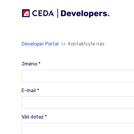
Přeskočit na hlavní obsah
Jsi tady:
Developer Portal
Kontaktujte nás
Jméno
*
E-mail
*
Váš dotaz
*