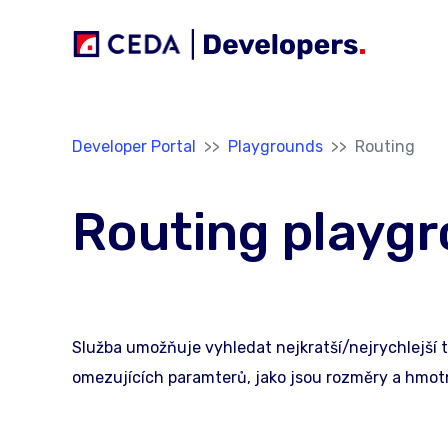
Přeskočit na hlavní obsah
Jsi tady:
Developer Portal
Playgrounds
Routing
Routing playg
Služba umožňuje vyhledat nejkratší/nejrychlejší 
omezujících paramterů, jako jsou rozměry a hmot