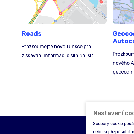
Roads
Geoco
Autoc
Prozkoumejte nové funkce pro
Prozkoum
získávání informací o silniční síti
nového A
geocodi
Nastavení co
Soubory cookie použ
nebo si přizpůsobit 