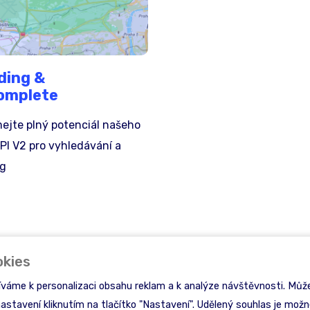
ding &
omplete
ejte plný potenciál našeho
PI V2 pro vyhledávání a
ng
okies
íváme k personalizaci obsahu reklam a k analýze návštěvnosti. Může
nastavení kliknutím na tlačítko "Nastavení". Udělený souhlas je možné