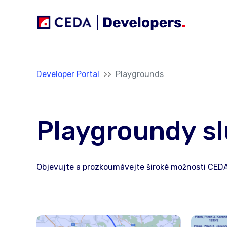
Přeskočit na hlavní obsah
Jsi tady:
Developer Portal
Playgrounds
Playgroundy s
Objevujte a prozkoumávejte široké možnosti CED