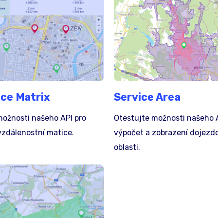
ce Matrix
Service Area
možnosti našeho API pro
Otestujte možnosti našeho 
vzdálenostní matice.
výpočet a zobrazení dojezd
oblasti.