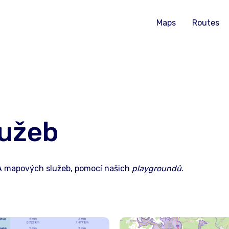
Maps
Routes
lužeb
A mapových služeb, pomocí našich
playgroundů
.