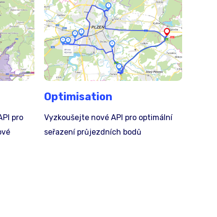
Optimisation
API pro
Vyzkoušejte nové API pro optimální
ové
seřazení průjezdních bodů